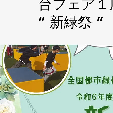
台フェア１
” 新緑祭 ”