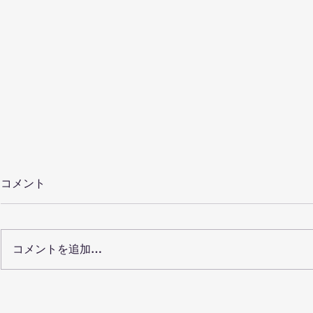
コメント
コメントを追加…
【保護者向けQ&A20】仙台
【100記
で小学生の習い事を選ぶ前に
ルクール教