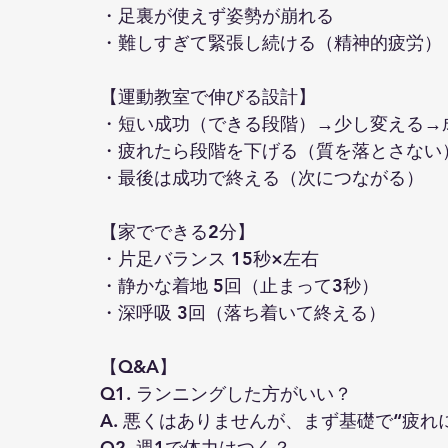
・足裏が使えず姿勢が崩れる
・難しすぎて緊張し続ける（精神的疲労）
【運動教室で伸びる設計】
・短い成功（できる段階）→少し変える→
・疲れたら段階を下げる（質を落とさない
・最後は成功で終える（次につながる）
【家でできる2分】
・片足バランス 15秒×左右
・静かな着地 5回（止まって3秒）
・深呼吸 3回（落ち着いて終える）
【Q&A】
Q1. ランニングした方がいい？
A. 悪くはありませんが、まず基礎で“疲
Q2. 週1で体力はつく？