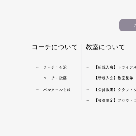
【保護者向けQ&A20】仙台
【100記
で小学生の習い事を選ぶ前に
ルクール教
知っておきたいこと（パルク
おすすめ記
ール・運動教室）
生・習い事
​コーチについて
​教室について
​ー コーチ：石沢
​ー 【新規入会】トライア
​ー コーチ：後藤
​ー 【新規入会】教室見学
​ー パルクールとは
​ー 【会員限定】クラフト
​ー 【会員限定】フロウ・