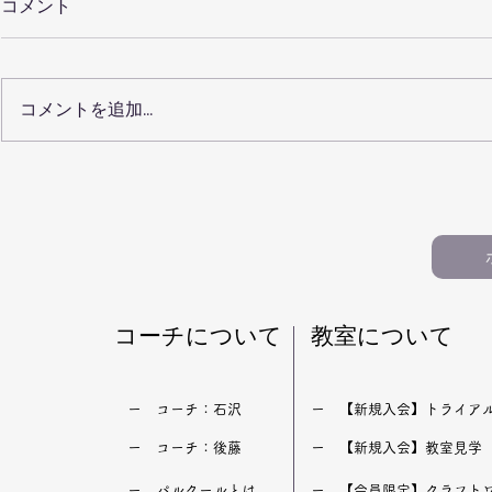
コメント
コメントを追加…
【保護者向けQ&A20】仙台
【100記
で小学生の習い事を選ぶ前に
ルクール教
知っておきたいこと（パルク
おすすめ記
ール・運動教室）
生・習い事
​コーチについて
​教室について
​ー コーチ：石沢
​ー 【新規入会】トライア
​ー コーチ：後藤
​ー 【新規入会】教室見学
​ー パルクールとは
​ー 【会員限定】クラフト