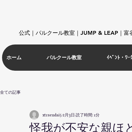
​公式｜パルクール教室｜JUMP & LEAP
ホーム
パルクール教室
ｲﾍﾞﾝﾄ・ﾜｰ
全ての記事
xtrsendai5
2月3日
読了時間: 1分
怪我が不安な親ほ