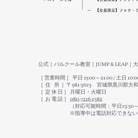
​ー 【会員限定】フロウ・
公式｜パルクール教室｜JUMP & LEAP
［ 営業時間 ］ 平日 15:00～21:00 / 土日 10:0
［ 住 所 ］〒981-3623 宮城県黒川郡大
​［ 定 休 日 ］ 月曜日・火曜日
［ お 電 話 ］
080-7216-1382
（対応可能時間：平日13:30～16:30 /
※指導中は電話対応できない場合