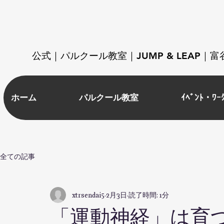
​公式｜パルクール教室｜JUMP & LEAP
ホーム
パルクール教室
ｲﾍﾞﾝﾄ・ﾜｰ
全ての記事
xtrsendai5
2月3日
読了時間: 1分
「運動神経」は育