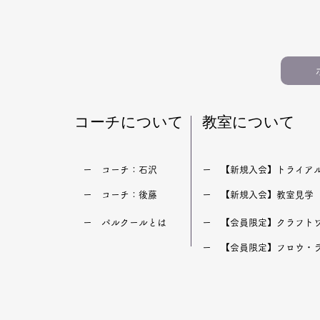
【保護者向けQ&A20】仙台
【100記
で小学生の習い事を選ぶ前に
ルクール教
知っておきたいこと（パルク
おすすめ記
ール・運動教室）
生・習い事
​コーチについて
​教室について
​ー コーチ：石沢
​ー 【新規入会】トライア
​ー コーチ：後藤
​ー 【新規入会】教室見学
​ー パルクールとは
​ー 【会員限定】クラフト
​ー 【会員限定】フロウ・