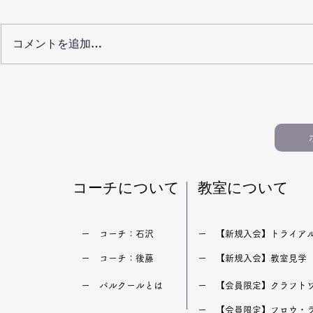
コメントを追加…
【100記事まとめ】仙台のパ
大和町の初
ルクール教室ブログ｜目的別
ル教室
おすすめ記事ガイド（小学
生・習い事・運動教室）
​コーチについて
​教室について
​ー コーチ：石沢
​ー 【新規入会】トライア
​ー コーチ：後藤
​ー 【新規入会】教室見学
​ー パルクールとは
​ー 【会員限定】クラフト
​ー 【会員限定】フロウ・