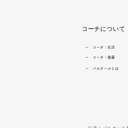
知っておきたいこと（パルク
ール・運動教室）
​コーチについて
​ー コーチ：石沢
​ー コーチ：後藤
​ー パルクールとは