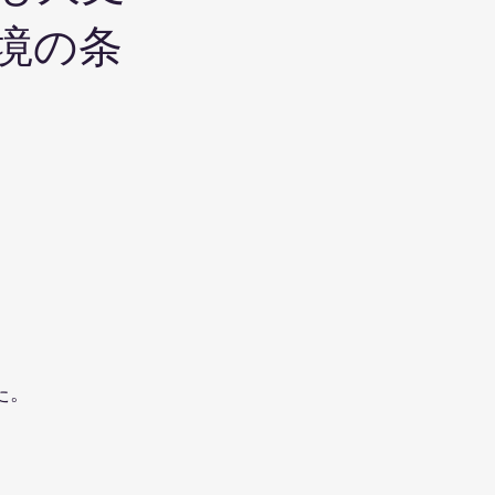
境の条
た。