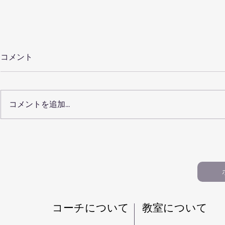
コメント
コメントを追加…
【保護者向けQ&A20】仙台
【100記
で小学生の習い事を選ぶ前に
ルクール教
知っておきたいこと（パルク
おすすめ記
ール・運動教室）
生・習い事
​コーチについて
​教室について