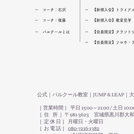
​ー コーチ：石沢
​ー 【新規入会】トライア
​ー コーチ：後藤
​ー 【新規入会】教室見学
​ー パルクールとは
​ー 【会員限定】クラフト
​ー 【会員限定】フロウ・
公式｜パルクール教室｜JUMP & LEAP
［ 営業時間 ］ 平日 15:00～21:00 / 土日 10:0
［ 住 所 ］〒981-3623 宮城県黒川郡大
​［ 定 休 日 ］ 月曜日・火曜日
［ お 電 話 ］
080-7216-1382