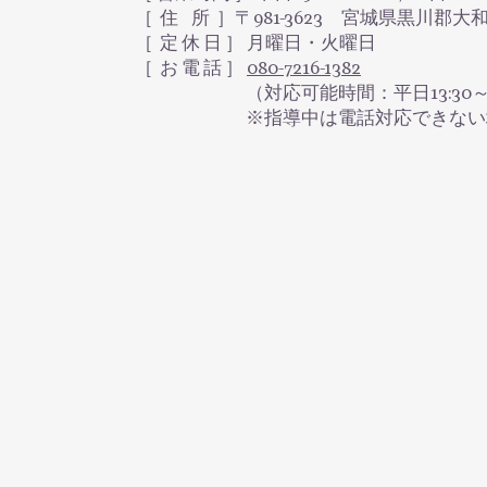
［ 住 所 ］〒981-3623 宮城県黒川郡大
​［ 定 休 日 ］ 月曜日・火曜日
［ お 電 話 ］
080-7216-1382
（対応可能時間：平日13:30～16:30 /
※指導中は電話対応できない場合