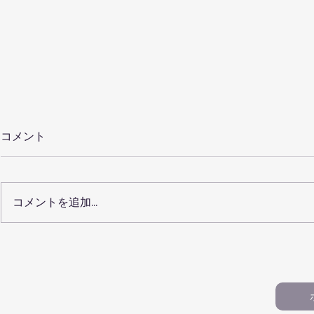
コメント
コメントを追加…
【保護者向けQ&A20】仙台
【100記
で小学生の習い事を選ぶ前に
ルクール教
知っておきたいこと（パルク
おすすめ記
ール・運動教室）
生・習い事