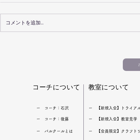
コメントを追加…
【保護者向けQ&A20】仙台
【100記
で小学生の習い事を選ぶ前に
ルクール教
知っておきたいこと（パルク
おすすめ記
ール・運動教室）
生・習い事
​コーチについて
​教室について
​ー コーチ：石沢
​ー 【新規入会】トライア
​ー コーチ：後藤
​ー 【新規入会】教室見学
​ー パルクールとは
​ー 【会員限定】クラフト