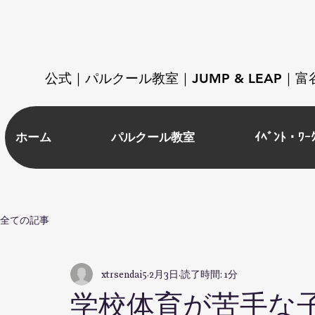
​公式｜パルクール教室｜JUMP & LEAP
ホーム
パルクール教室
ｲﾍﾞﾝﾄ・ﾜｰ
全ての記事
xtrsendai5
2月3日
読了時間: 1分
学校体育が苦手な