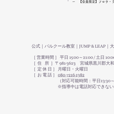
​ー 【会員限定】フロウ・
公式｜パルクール教室｜JUMP & LEAP
［ 営業時間 ］ 平日 15:00～21:00 / 土日 10:0
［ 住 所 ］〒981-3623 宮城県黒川郡大
​［ 定 休 日 ］ 月曜日・火曜日
［ お 電 話 ］
080-7216-1382
（対応可能時間：平日13:30～16:30 /
※指導中は電話対応できない場合