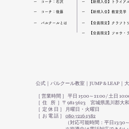
​ー コーチ：石沢
​ー 【新規入会】トライア
​ー コーチ：後藤
​ー 【新規入会】教室見学
​ー パルクールとは
​ー 【会員限定】クラフト
​ー 【会員限定】フロウ・
公式｜パルクール教室｜JUMP & LEAP
［ 営業時間 ］ 平日 15:00～21:00 / 土日 10:0
［ 住 所 ］〒981-3623 宮城県黒川郡大
​［ 定 休 日 ］ 月曜日・火曜日
［ お 電 話 ］
080-7216-1382
（対応可能時間：平日13:30～16:30 /