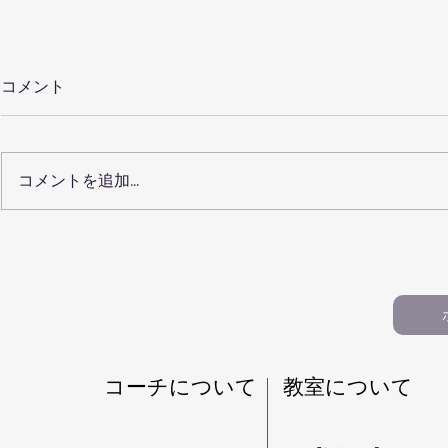
コメント
コメントを追加…
【保護者向けQ&A20】仙台
【100記
で小学生の習い事を選ぶ前に
ルクール教
知っておきたいこと（パルク
おすすめ記
ール・運動教室）
生・習い事
​コーチについて
​教室について