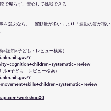
：比較で煽らず、安心して挑戦できる
事を選ぶなら、「運動量が多い」より「運動の質が高い
。
活動×認知×子ども：レビュー検索）
i.nlm.nih.gov/?
vity+cognition+children+systematic+review
スキル×子ども：レビュー検索）
i.nlm.nih.gov/?
movement+skills+children+systematic+review
leap.com/workshop00