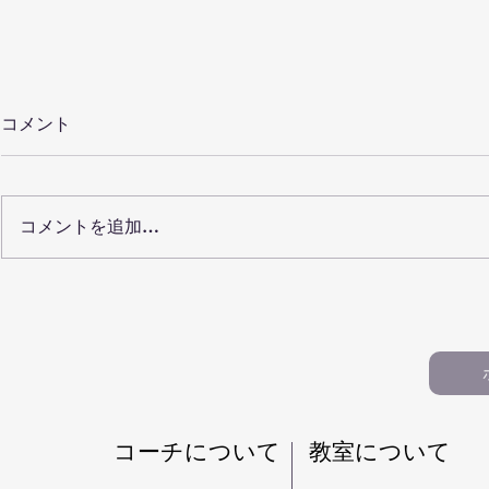
コメント
コメントを追加…
【保護者向けQ&A20】仙台
【100記
で小学生の習い事を選ぶ前に
ルクール教
知っておきたいこと（パルク
おすすめ記
ール・運動教室）
生・習い事
​コーチについて
​教室について